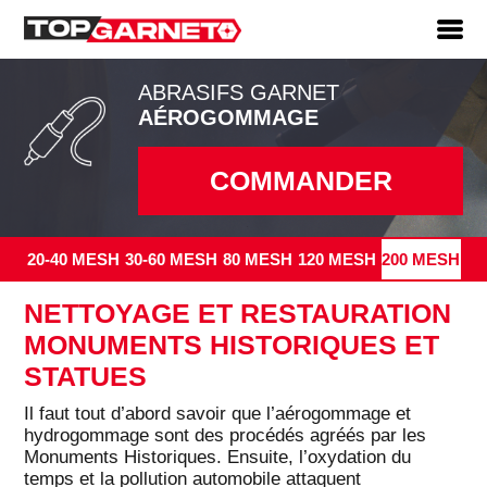
ABRASIFS GARNET
AÉROGOMMAGE
COMMANDER
20-40 MESH
30-60 MESH
80 MESH
120 MESH
200 MESH
NETTOYAGE ET RESTAURATION
MONUMENTS HISTORIQUES ET
STATUES
Il faut tout d’abord savoir que l’aérogommage et
hydrogommage sont des procédés agréés par les
Monuments Historiques. Ensuite, l’oxydation du
temps et la pollution automobile attaquent