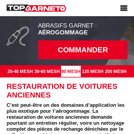
ABRASIFS GARNET
AÉROGOMMAGE
COMMANDER
20-40 MESH
30-60 MESH
80 MESH
120 MESH
200 MESH
RESTAURATION DE VOITURES
ANCIENNES
C’est peut-être un des domaines d’application les
plus exotique pour l’aérogommage. La
restauration de voitures anciennes demande
pourtant un entretien régulier, voire un nettoyage
complet des pièces de rechange dénichées par le