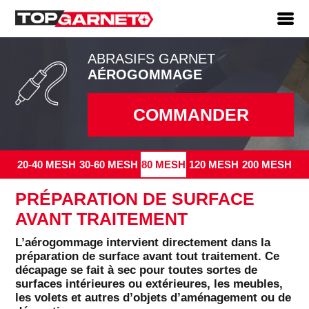
ABRASIFS GARNET
AÉROGOMMAGE
COMMANDER
20-40 MESH
30-60 MESH
80 MESH
120 MESH
200 MESH
PRÉPARATION DE SURFACE
AVANT TRAITEMENT
L’aérogommage intervient directement dans la
préparation de surface avant tout traitement. Ce
décapage se fait à sec pour toutes sortes de
surfaces intérieures ou extérieures, les meubles,
les volets et autres d’objets d’aménagement ou de